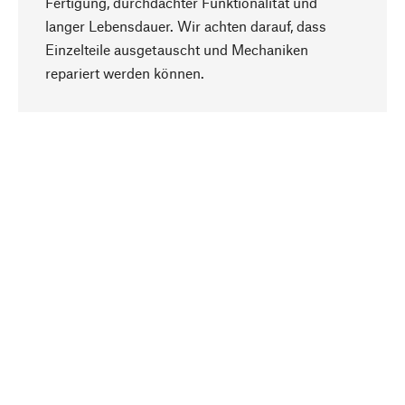
Fertigung, durchdachter Funktionalität und
langer Lebensdauer. Wir achten darauf, dass
Einzelteile ausgetauscht und Mechaniken
Nach oben
repariert werden können.
Bewusst
Nachhaltigkeit steht im Fokus unserer
Produktauswahl. Wir setzen auf natürliche
Inhaltsstoffe und Materialien, die gepflegt werden
können, sowie auf eine ressourcenschonende
und sozialverträgliche Produktion.