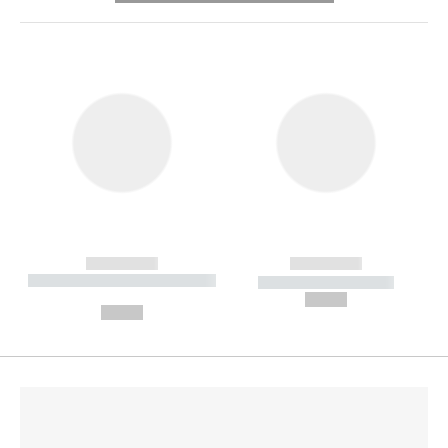
------------
------------
----------- ----------- --------
----------- -----------
---
--,-- €
--,-- €