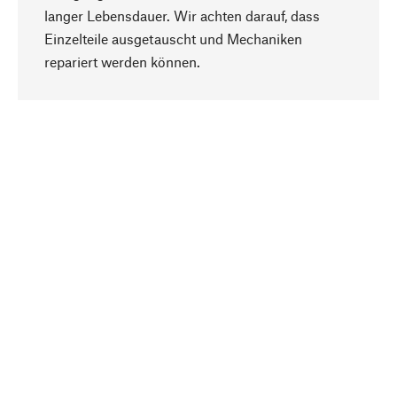
langer Lebensdauer. Wir achten darauf, dass
Einzelteile ausgetauscht und Mechaniken
Nach oben
repariert werden können.
Bewusst
Nachhaltigkeit steht im Fokus unserer
Produktauswahl. Wir setzen auf natürliche
Inhaltsstoffe und Materialien, die gepflegt werden
können, sowie auf eine ressourcenschonende
und sozialverträgliche Produktion.
Ausgewählt