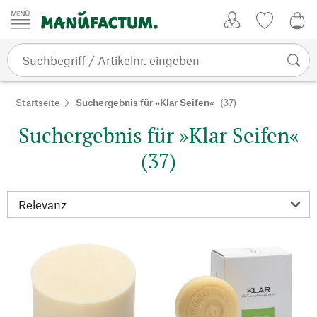
Zum Inhalt springen
Kundenkonto
Merkliste
0,0
Startseite
Suchergebnis für »Klar Seifen«
(37)
Suchergebnis für »Klar Seifen«
(37)