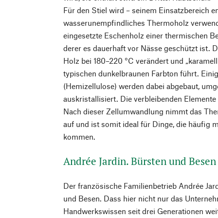
Für den Stiel wird – seinem Einsatzbereich 
wasserunempfindliches Thermoholz verwende
eingesetzte Eschenholz einer thermischen B
derer es dauerhaft vor Nässe geschützt ist. D
Holz bei 180–220 °C verändert und „karamelli
typischen dunkelbraunen Farbton führt. Eini
(Hemizellulose) werden dabei abgebaut, umg
auskristallisiert. Die verbleibenden Element
Nach dieser Zellumwandlung nimmt das Th
auf und ist somit ideal für Dinge, die häufig
kommen.
Andrée Jardin. Bürsten und Besen
Der französische Familienbetrieb Andrée Jardi
und Besen. Dass hier nicht nur das Unterne
Handwerkswissen seit drei Generationen wei