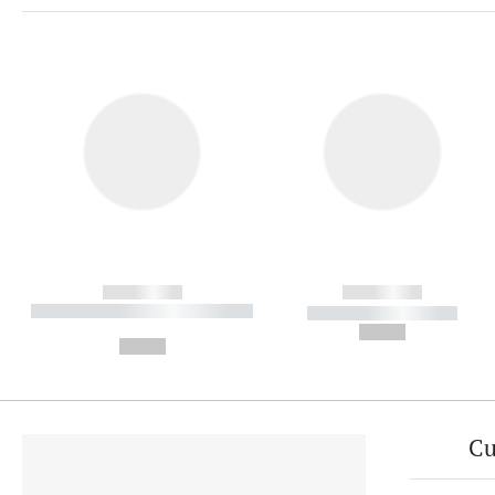
------------
------------
----------- ----------- ----------
----------- -----------
-
--,-- €
--,-- €
Cu