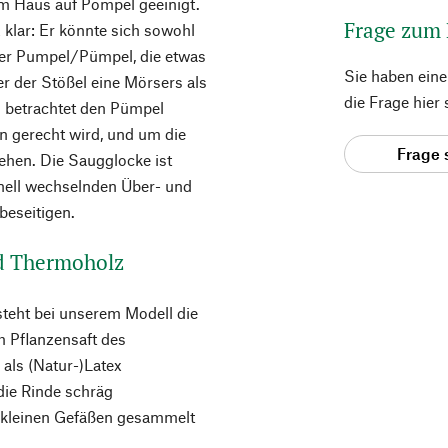
im Haus auf Pömpel geeinigt.
Frage zum
z klar: Er könnte sich sowohl
er Pumpel/Pümpel, die etwas
Sie haben ein
r der Stößel eine Mörsers als
die Frage hier
 betrachtet den Pümpel
on gerecht wird, und um die
Frage 
sehen. Die Saugglocke ist
hnell wechselnden Über- und
beseitigen.
nd Thermoholz
teht bei unserem Modell die
 Pflanzensaft des
ls (Natur-)Latex
die Rinde schräg
n kleinen Gefäßen gesammelt