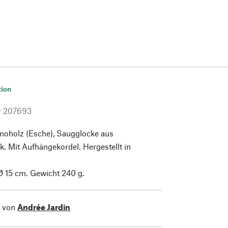
tion
r
207693
rmoholz (Esche), Saugglocke aus
. Mit Aufhängekordel. Hergestellt in
Ø 15 cm. Gewicht 240 g.
l von
Andrée Jardin