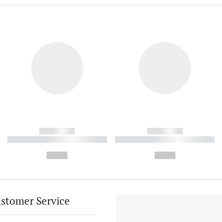
------------
------------
----------- ----------- ----------
----------- ----------- ----------
-
-
--,-- €
--,-- €
stomer Service