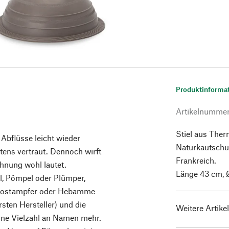
Produktinforma
Artikelnumme
Stiel aus The
 Abflüsse leicht wieder
Naturkautschuk
tens vertraut. Dennoch wirft
Frankreich.
chnung wohl lautet.
Länge 43 cm, 
l, Pömpel oder Plümper,
 Klostampfer oder Hebamme
sten Hersteller) und die
Weitere Artike
ne Vielzahl an Namen mehr.