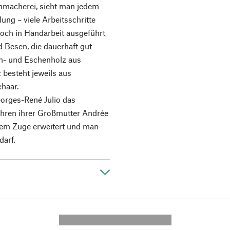
enmacherei, sieht man jedem
lung – viele Arbeitsschritte
och in Handarbeit ausgeführt
 Besen, die dauerhaft gut
en- und Eschenholz aus
 besteht jeweils aus
ehaar.
orges-René Julio das
hren ihrer Großmutter Andrée
sem Zuge erweitert und man
darf.
---------- --------------