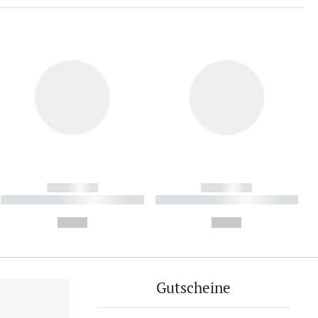
------------
------------
----------- ----------- ----------
----------- ----------- ----------
- -----------
-
--,-- €
--,-- €
Gutscheine