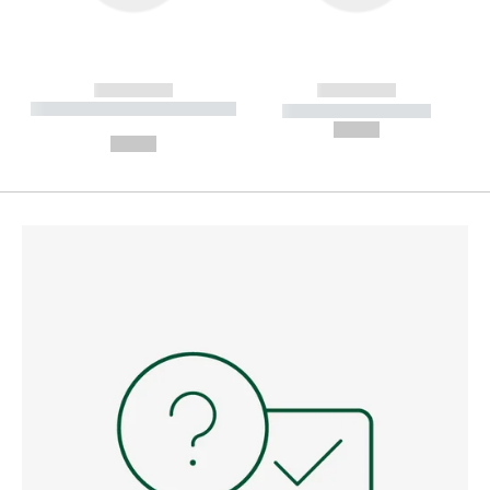
------------
------------
----------- ----------- --------
----------- -----------
---
--,-- €
--,-- €