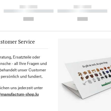
------------
------------
----------- ----------- ----------
----------- ----------- ----------
-
-
--,-- €
--,-- €
stomer Service
atung, Ersatzteile oder
sche - all Ihre Fragen und
 behandelt unser Customer
 persönlich und fundiert.
ichen uns jederzeit unter
@manufactum-shop.lu