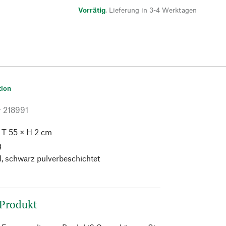
Vorrätig
,
Lieferung in 3-4 Werktagen
tion
r
218991
 T 55 × H 2 cm
g
, schwarz pulverbeschichtet
 Produkt