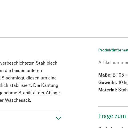
Produktinforma
Artikelnumme
lverbeschichteten Stahlblech
um die beiden unteren
Maße:
B 105 ×
S schmiegt, diesen um eine
Gewicht:
10 k
ich stabilisiert. Die Kantung
Material:
Stahl
genehme Stabilität der Ablage.
der Wäschesack.
Frage zum