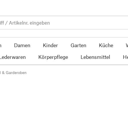
n
Damen
Kinder
Garten
Küche
 Lederwaren
Körperpflege
Lebensmittel
He
l & Garderoben