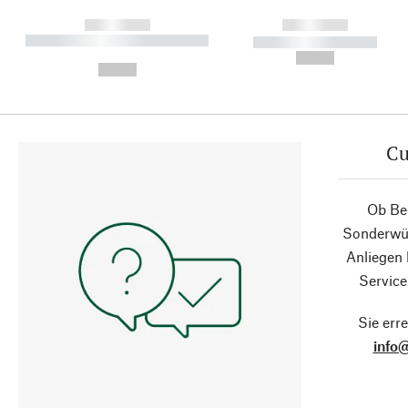
------------
------------
----------- ----------- ----------
----------- -----------
-
--,-- €
--,-- €
Cu
Ob Ber
Sonderwün
Anliegen
Service
Sie erre
info