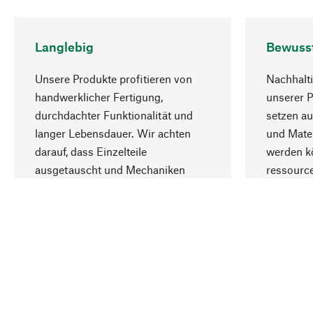
Langlebig
Bewuss
Unsere Produkte profitieren von
Nachhalti
handwerklicher Fertigung,
unserer 
durchdachter Funktionalität und
setzen au
langer Lebensdauer. Wir achten
und Mater
darauf, dass Einzelteile
werden kö
ausgetauscht und Mechaniken
ressourc
repariert werden können.
sozialver
Ihr Land
Luxemburg (Deutsch)