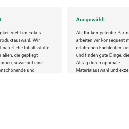
t
Ausgewählt
gkeit steht im Fokus
Als Ihr kompetenter Partn
Produktauswahl. Wir
arbeiten wir konsequent m
f natürliche Inhaltsstoffe
erfahrenen Fachleuten z
ialien, die gepflegt
und finden gute Dinge, die
nnen, sowie auf eine
Alltag durch optimale
enschonende und
Materialauswahl und exzel
trägliche Produktion.
Fertigung bereichern.