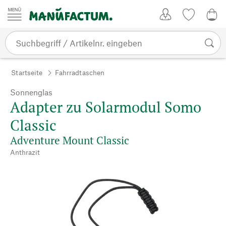
Zum Inhalt springen
Kundenkonto
Merkliste
0,0
Startseite
Fahrradtaschen
Sonnenglas
Adapter zu Solarmodul Somo
Classic
Adventure Mount Classic
Anthrazit