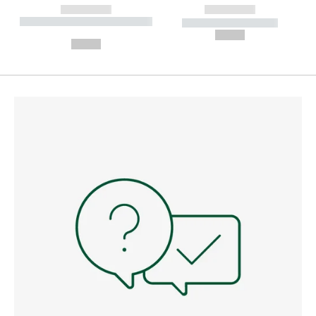
------------
------------
----------- ----------- --------
----------- -----------
---
--,-- €
--,-- €