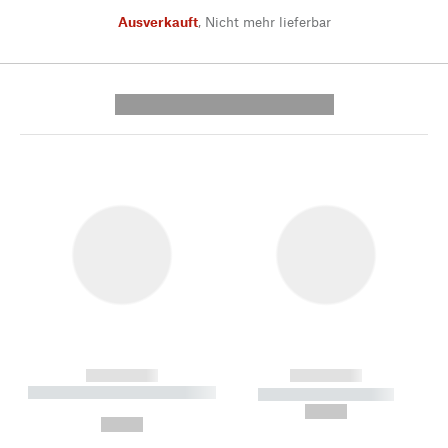
Ausverkauft
,
Nicht mehr lieferbar
---------- --------------
------------
------------
----------- ----------- --------
----------- -----------
---
--,-- €
--,-- €