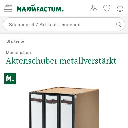
Zum Inhalt springen
Kundenkonto
Merkliste
0,0
Startseite
Manufactum
Aktenschuber metallverstärkt