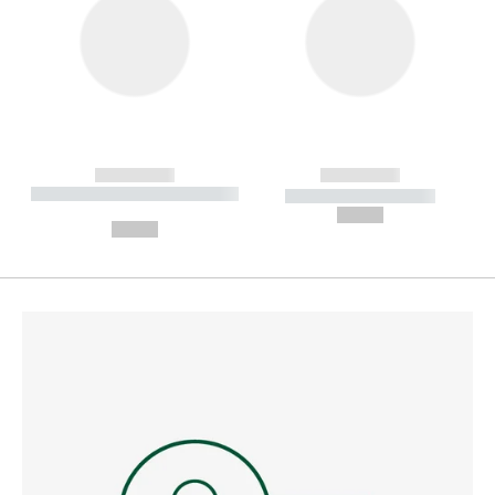
------------
------------
----------- ----------- --------
----------- -----------
---
--,-- €
--,-- €