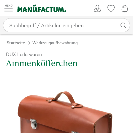
Zum Inhalt springen
Kundenkonto
Merkliste
0,0
Startseite
Werkzeugaufbewahrung
DUX Lederwaren
Ammenköfferchen