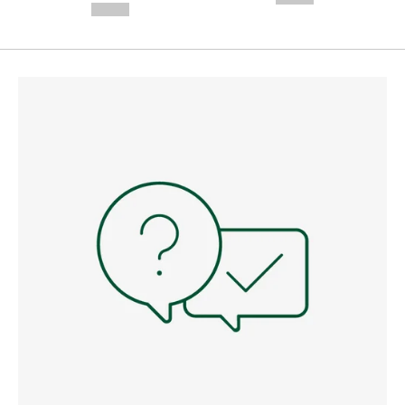
--,-- €