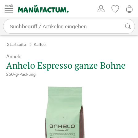
Zum Inhalt springen
Kundenkonto
Merkliste
0,0
Startseite
Kaffee
Anhelo
Anhelo Espresso ganze Bohne
250-g-Packung