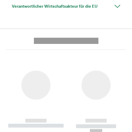
Verantwortlicher Wirtschaftsakteur für die EU
---------- --------------
------------
------------
----------- ----------- --------
----------- -----------
---
--,-- €