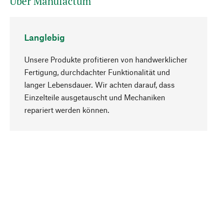
Über Manufactum
Langlebig
Unsere Produkte profitieren von handwerklicher
Fertigung, durchdachter Funktionalität und
langer Lebensdauer. Wir achten darauf, dass
Einzelteile ausgetauscht und Mechaniken
Nach oben
repariert werden können.
Bewusst
Nachhaltigkeit steht im Fokus unserer
Produktauswahl. Wir setzen auf natürliche
Inhaltsstoffe und Materialien, die gepflegt werden