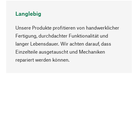
Langlebig
Unsere Produkte profitieren von handwerklicher
Fertigung, durchdachter Funktionalität und
langer Lebensdauer. Wir achten darauf, dass
Einzelteile ausgetauscht und Mechaniken
Nach oben
repariert werden können.
Bewusst
Nachhaltigkeit steht im Fokus unserer
Produktauswahl. Wir setzen auf natürliche
Inhaltsstoffe und Materialien, die gepflegt werden
können, sowie auf eine ressourcenschonende