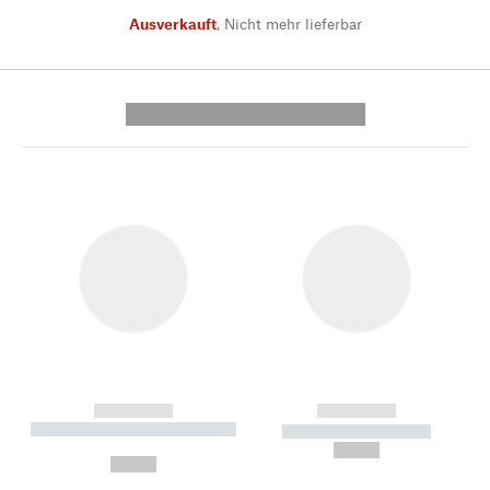
Ausverkauft
,
Nicht mehr lieferbar
---------- --------------
------------
------------
----------- ----------- --------
----------- -----------
---
--,-- €
--,-- €