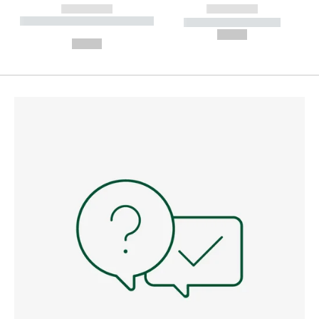
------------
------------
----------- ----------- --------
----------- -----------
---
--,-- €
--,-- €