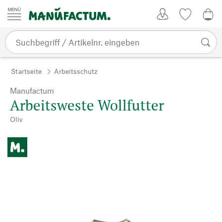
Zum Inhalt springen
Kundenkonto
Merkliste
0,0
Startseite
Arbeitsschutz
Manufactum
Arbeitsweste Wollfutter
Oliv