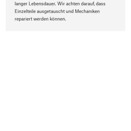
langer Lebensdauer. Wir achten darauf, dass
Einzelteile ausgetauscht und Mechaniken
Nach oben
repariert werden können.
Bewusst
Nachhaltigkeit steht im Fokus unserer
Produktauswahl. Wir setzen auf natürliche
Inhaltsstoffe und Materialien, die gepflegt werden
können, sowie auf eine ressourcenschonende
und sozialverträgliche Produktion.
Ausgewählt