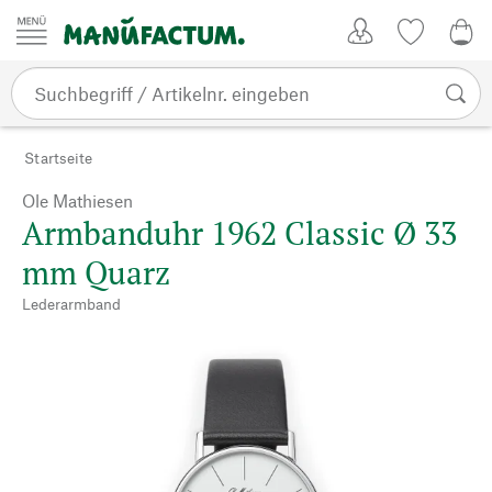
Zum Inhalt springen
Kundenkonto
Merkliste
0,0
Startseite
Ole Mathiesen
Armbanduhr 1962 Classic Ø 33
mm Quarz
Lederarmband