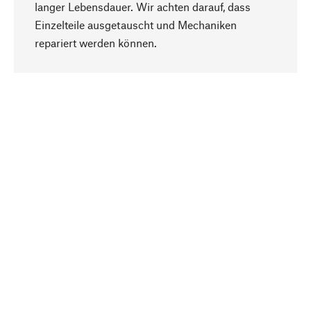
langer Lebensdauer. Wir achten darauf, dass
Einzelteile ausgetauscht und Mechaniken
Nach oben
repariert werden können.
Bewusst
Nachhaltigkeit steht im Fokus unserer
Produktauswahl. Wir setzen auf natürliche
Inhaltsstoffe und Materialien, die gepflegt werden
können, sowie auf eine ressourcenschonende
und sozialverträgliche Produktion.
Ausgewählt