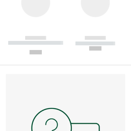
------------
------------
----------- ----------- --------
----------- -----------
---
--,-- €
--,-- €