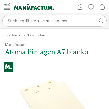
Zum Inhalt springen
Kundenkonto
Merkliste
0,0
Startseite
Notizbücher
Manufactum
Atoma Einlagen A7 blanko