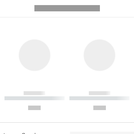
---------- --------------
------------
------------
----------- ----------- ----------
----------- ----------- ----------
-
-
--,-- €
--,-- €