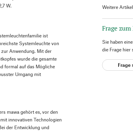
2,7 W.
Weitere Artike
Frage zum
ystemleuchtenfamilie ist
Sie haben ein
tenreichste Systemleuchte von
die Frage hier
t zur Anwendung. Mit der
chtkopfes wurde die gesamte
Frage 
nd formal auf das Mögliche
ewusster Umgang mit
ers mawa gehört es, vor den
 mit innovativen Technologien
Bei der Entwicklung und