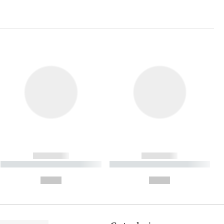
------------
------------
----------- ----------- ----------
----------- ----------- ----------
- -----------
-
--,-- €
--,-- €