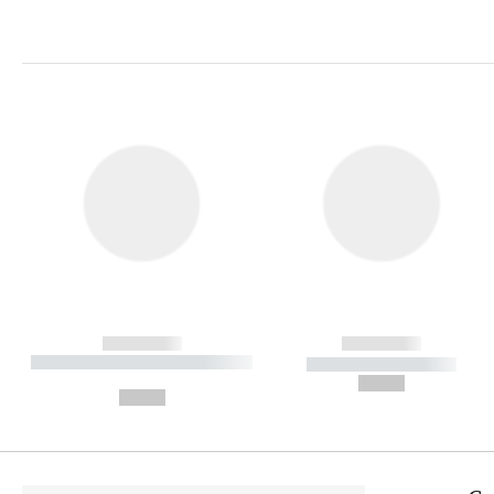
------------
------------
----------- ----------- ----------
----------- -----------
-
--,-- €
--,-- €