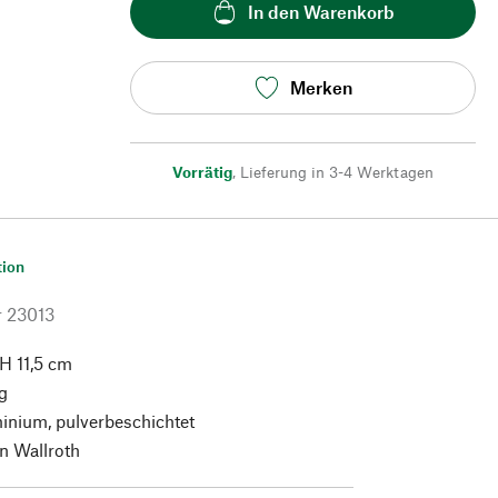
In den Warenkorb
Merken
Vorrätig
,
Lieferung in 3-4 Werktagen
tion
r
23013
 H 11,5 cm
g
nium, pulverbeschichtet
n Wallroth