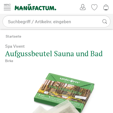
Zum Inhalt springen
Kundenkonto
Merkliste
0,0
Startseite
Spa Vivent
Aufgussbeutel Sauna und Bad
Birke