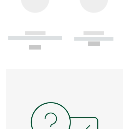
------------
------------
----------- ----------- --------
----------- -----------
---
--,-- €
--,-- €