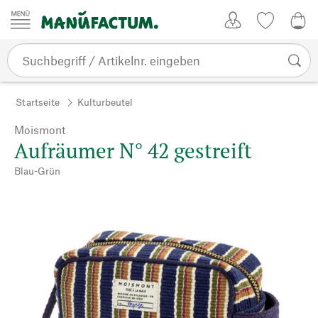
Zum Inhalt springen
Kundenkonto
Merkliste
0,0
Startseite
Kulturbeutel
Moismont
Aufräumer N° 42 gestreift
Blau-Grün