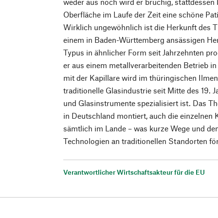
weder aus noch wird er brüchig, stattdessen
Oberfläche im Laufe der Zeit eine schöne Pat
Wirklich ungewöhnlich ist die Herkunft des
einem in Baden-Württemberg ansässigen Herst
Typus in ähnlicher Form seit Jahrzehnten pr
er aus einem metallverarbeitenden Betrieb in
mit der Kapillare wird im thüringischen Ilmena
traditionelle Glasindustrie seit Mitte des 19.
und Glasinstrumente spezialisiert ist. Das T
in Deutschland montiert, auch die einzelne
sämtlich im Lande – was kurze Wege und den 
Technologien an traditionellen Standorten fö
Verantwortlicher Wirtschaftsakteur für die EU