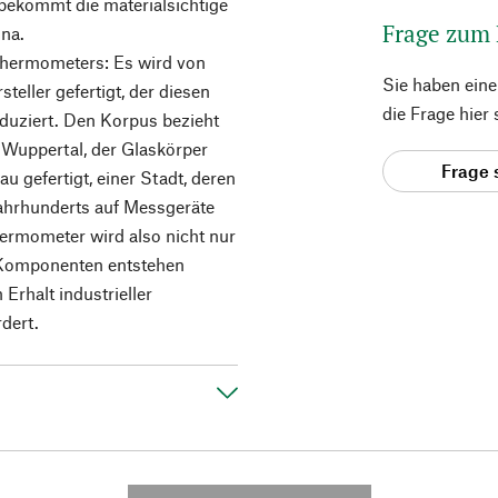
 bekommt die materialsichtige
Frage zum
ina.
 Thermometers: Es wird von
Sie haben ein
eller gefertigt, der diesen
die Frage hier
oduziert. Den Korpus bezieht
 Wuppertal, der Glaskörper
Frage 
u gefertigt, einer Stadt, deren
 Jahrhunderts auf Messgeräte
hermometer wird also nicht nur
n Komponenten entstehen
Erhalt industrieller
rdert.
---------- --------------