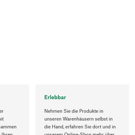
Erlebbar
er
Nehmen Sie die Produkte in
it
unseren Warenhäusern selbst in
usammen
die Hand, erfahren Sie dort und in
Nach oben
 Ihren
unserem Online-Shop mehr über