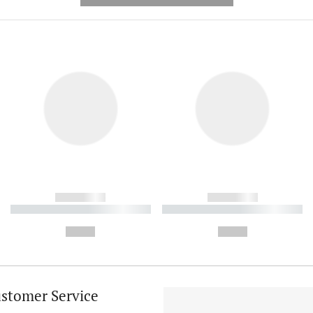
------------
------------
----------- ----------- ----------
----------- ----------- ----------
-
-
--,-- €
--,-- €
stomer Service