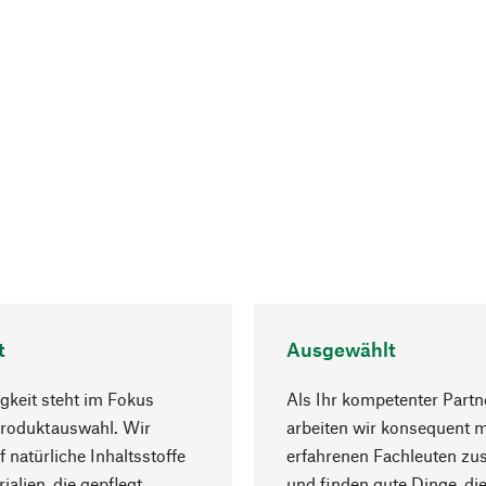
t
Ausgewählt
gkeit steht im Fokus
Als Ihr kompetenter Partn
Produktauswahl. Wir
arbeiten wir konsequent m
f natürliche Inhaltsstoffe
erfahrenen Fachleuten z
ialien, die gepflegt
und finden gute Dinge, die