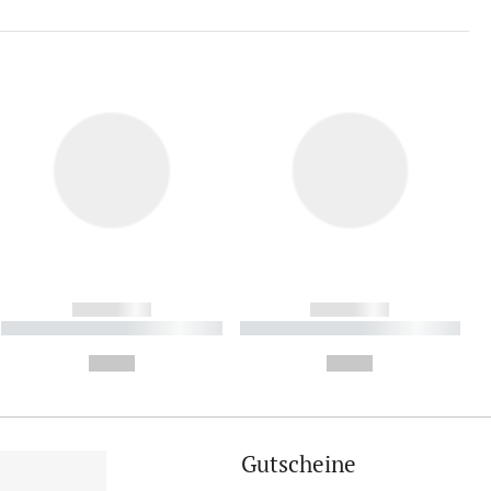
------------
------------
----------- ----------- ----------
----------- ----------- ----------
- -----------
-
--,-- €
--,-- €
Gutscheine