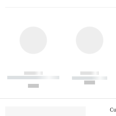
------------
------------
----------- ----------- ----------
----------- -----------
-
--,-- €
--,-- €
Cu