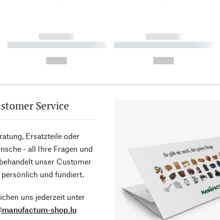
------------
------------
----------- ----------- ----------
----------- ----------- ----------
-
-
--,-- €
--,-- €
stomer Service
atung, Ersatzteile oder
sche - all Ihre Fragen und
 behandelt unser Customer
 persönlich und fundiert.
ichen uns jederzeit unter
@manufactum-shop.lu