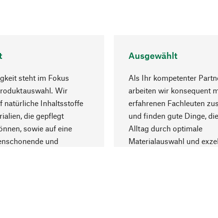
t
Ausgewählt
gkeit steht im Fokus
Als Ihr kompetenter Partn
Produktauswahl. Wir
arbeiten wir konsequent m
f natürliche Inhaltsstoffe
erfahrenen Fachleuten z
ialien, die gepflegt
und finden gute Dinge, die
nnen, sowie auf eine
Alltag durch optimale
enschonende und
Materialauswahl und exzel
trägliche Produktion.
Fertigung bereichern.