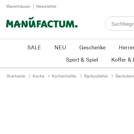
Zum Inhalt springen
Warenhäuser
Newsletter
SALE
NEU
Geschenke
Herre
Sport & Spiel
Koffer &
Startseite
Küche
Küchenhelfer
Backzubehör
Backutens