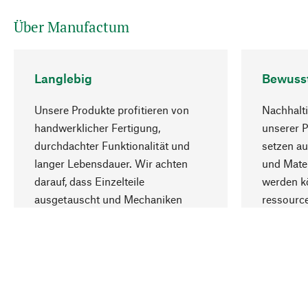
Über Manufactum
Langlebig
Bewuss
Unsere Produkte profitieren von
Nachhalti
handwerklicher Fertigung,
unserer 
durchdachter Funktionalität und
setzen au
langer Lebensdauer. Wir achten
und Mater
darauf, dass Einzelteile
werden kö
ausgetauscht und Mechaniken
ressourc
repariert werden können.
sozialver
Ihr Land