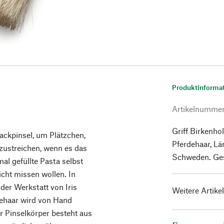
Produktinforma
Artikelnumme
Griff Birkenho
ackpinsel, um Plätzchen,
Pferdehaar, Lä
nzustreichen, wenn es das
Schweden. Ges
al gefüllte Pasta selbst
icht missen wollen. In
der Werkstatt von Iris
Weitere Artike
dehaar wird von Hand
r Pinselkörper besteht aus