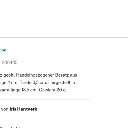
tion
r
208485
lz geölt. Handeingezogener Besatz aus
nge 4 cm, Breite 3,5 cm. Hergestellt in
amtlänge 18,5 cm. Gewicht 20 g.
l von
Iris Hantverk