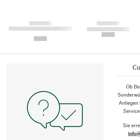
------------
------------
----------- ----------- ----------
----------- -----------
-
--,-- €
--,-- €
Cu
Ob Ber
Sonderwün
Anliegen
Service
Sie erre
info