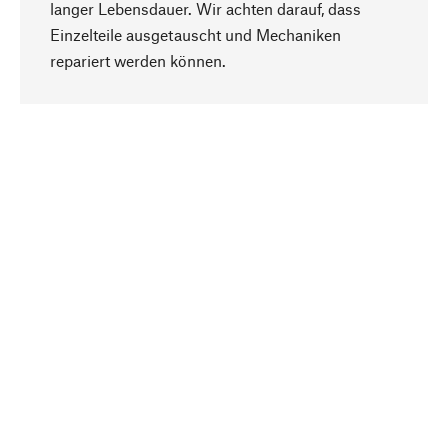
langer Lebensdauer. Wir achten darauf, dass
Einzelteile ausgetauscht und Mechaniken
Nach oben
repariert werden können.
Bewusst
Nachhaltigkeit steht im Fokus unserer
Produktauswahl. Wir setzen auf natürliche
Inhaltsstoffe und Materialien, die gepflegt werden
können, sowie auf eine ressourcenschonende
und sozialverträgliche Produktion.
Ausgewählt