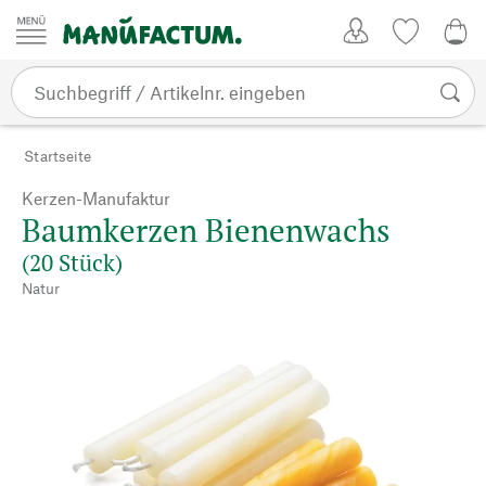
Zum Inhalt springen
Kundenkonto
Merkliste
0,0
Startseite
Kerzen-Manufaktur
Baumkerzen Bienenwachs
(20 Stück)
Natur