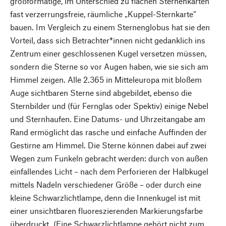
großformatige, im Unterschied zu flachen Sternenkarten
fast verzerrungsfreie, räumliche „Kuppel-Sternkarte“
bauen. Im Vergleich zu einem Sternenglobus hat sie den
Vorteil, dass sich Betrachter*innen nicht gedanklich ins
Zentrum einer geschlossenen Kugel versetzen müssen,
sondern die Sterne so vor Augen haben, wie sie sich am
Himmel zeigen. Alle 2.365 in Mitteleuropa mit bloßem
Auge sichtbaren Sterne sind abgebildet, ebenso die
Sternbilder und (für Fernglas oder Spektiv) einige Nebel
und Sternhaufen. Eine Datums- und Uhrzeitangabe am
Rand ermöglicht das rasche und einfache Auffinden der
Gestirne am Himmel. Die Sterne können dabei auf zwei
Wegen zum Funkeln gebracht werden: durch von außen
einfallendes Licht – nach dem Perforieren der Halbkugel
mittels Nadeln verschiedener Größe – oder durch eine
kleine Schwarzlichtlampe, denn die Innenkugel ist mit
einer unsichtbaren fluoreszierenden Markierungsfarbe
überdruckt. (Eine Schwarzlichtlampe gehört nicht zum