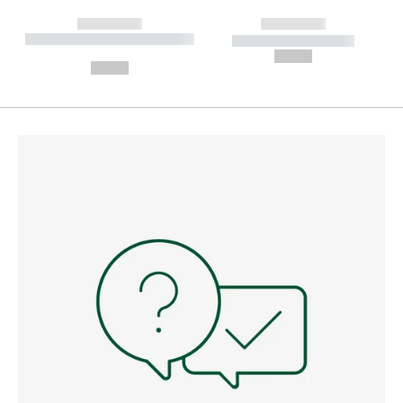
------------
------------
----------- ----------- --------
----------- -----------
---
--,-- €
--,-- €