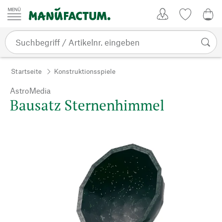
Zum Inhalt springen
Kundenkonto
Merkliste
0,0
Startseite
Konstruktionsspiele
AstroMedia
Bausatz Sternenhimmel