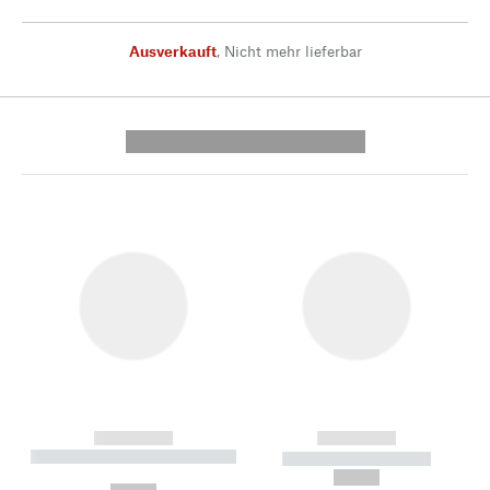
Ausverkauft
,
Nicht mehr lieferbar
---------- --------------
------------
------------
----------- ----------- --------
----------- -----------
---
--,-- €