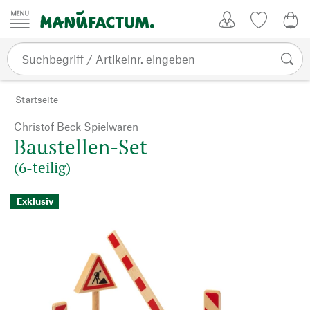
Zum Inhalt springen
Kundenkonto
Merkliste
0,0
Startseite
Christof Beck Spielwaren
Baustellen-Set
(6-teilig)
Exklusiv