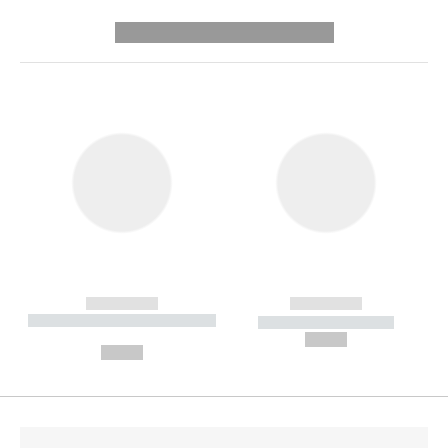
---------- --------------
------------
------------
----------- ----------- --------
----------- -----------
---
--,-- €
--,-- €