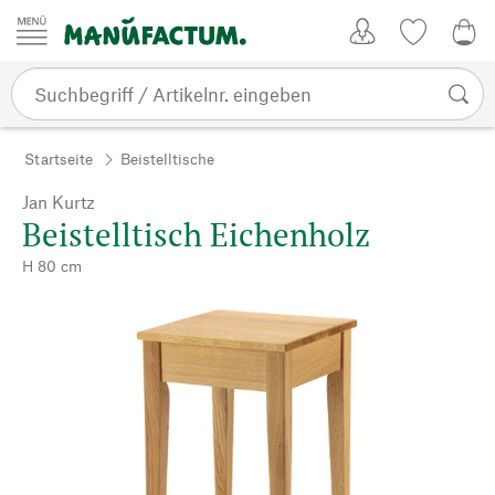
Zum Inhalt springen
Kundenkonto
Merkliste
0,0
Startseite
Beistelltische
Jan Kurtz
Beistelltisch Eichenholz
H 80 cm