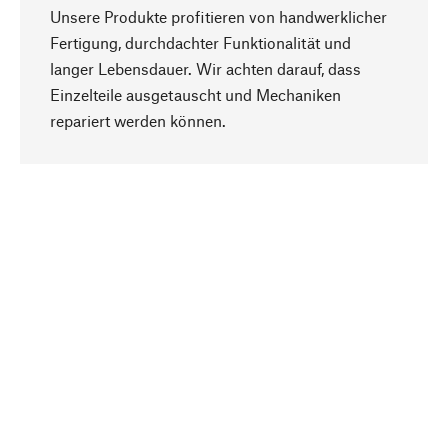
Unsere Produkte profitieren von handwerklicher
Fertigung, durchdachter Funktionalität und
langer Lebensdauer. Wir achten darauf, dass
Einzelteile ausgetauscht und Mechaniken
Nach oben
repariert werden können.
Bewusst
Nachhaltigkeit steht im Fokus unserer
Produktauswahl. Wir setzen auf natürliche
Inhaltsstoffe und Materialien, die gepflegt werden
können, sowie auf eine ressourcenschonende
und sozialverträgliche Produktion.