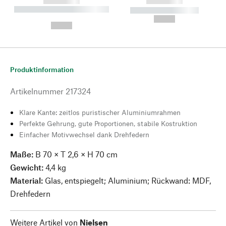
------------
------------
----------- ----------- --------
----------- -----------
---
--,-- €
--,-- €
Produktinformation
Artikelnummer
217324
Klare Kante: zeitlos puristischer Aluminiumrahmen
Perfekte Gehrung, gute Proportionen, stabile Kostruktion
Einfacher Motivwechsel dank Drehfedern
Maße:
B 70 × T 2,6 × H 70 cm
Gewicht:
4,4 kg
Material:
Glas, entspiegelt; Aluminium; Rückwand: MDF,
Drehfedern
Weitere Artikel von
Nielsen