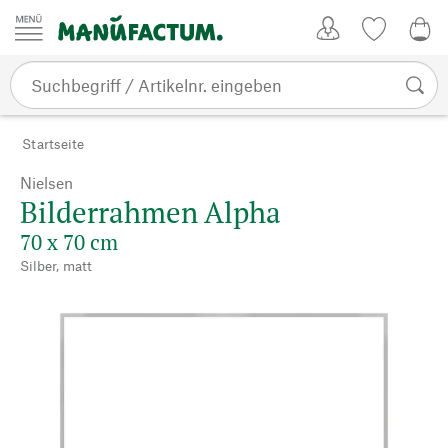
Zum Inhalt springen
Kundenkonto
Merkliste
0,0
Startseite
Nielsen
Bilderrahmen Alpha
70 x 70 cm
Silber, matt