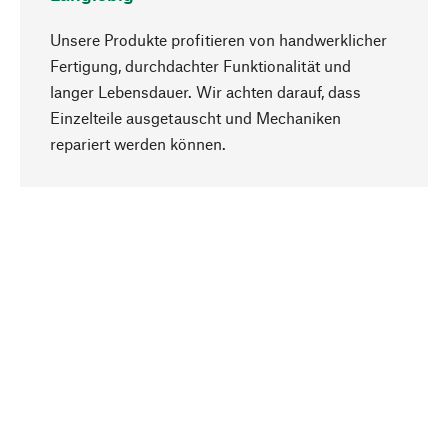
Unsere Produkte profitieren von handwerklicher
Fertigung, durchdachter Funktionalität und
langer Lebensdauer. Wir achten darauf, dass
Einzelteile ausgetauscht und Mechaniken
Nach oben
repariert werden können.
Bewusst
Nachhaltigkeit steht im Fokus unserer
Produktauswahl. Wir setzen auf natürliche
Inhaltsstoffe und Materialien, die gepflegt werden
können, sowie auf eine ressourcenschonende
und sozialverträgliche Produktion.