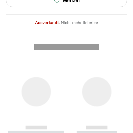
Merken
Ausverkauft
,
Nicht mehr lieferbar
---------- --------------
------------
------------
----------- ----------- --------
----------- -----------