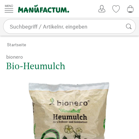
Zum Inhalt springen
Kundenkonto
Merkliste
0,0
Startseite
bionero
Bio-Heumulch