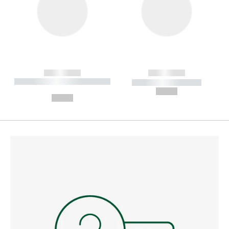
------------
------------
----------- ----------- --------
----------- -----------
---
--,-- €
--,-- €