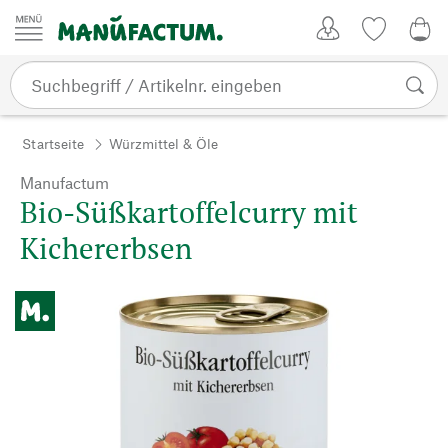
Zum Inhalt springen
Kundenkonto
Merkliste
0,0
Startseite
Würzmittel & Öle
Manufactum
Bio-Süßkartoffelcurry mit
Kichererbsen