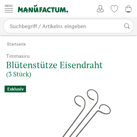
Zum Inhalt springen
Kundenkonto
Merkliste
0,0
Startseite
Timmasiru
Blütenstütze Eisendraht
(3 Stück)
Exklusiv