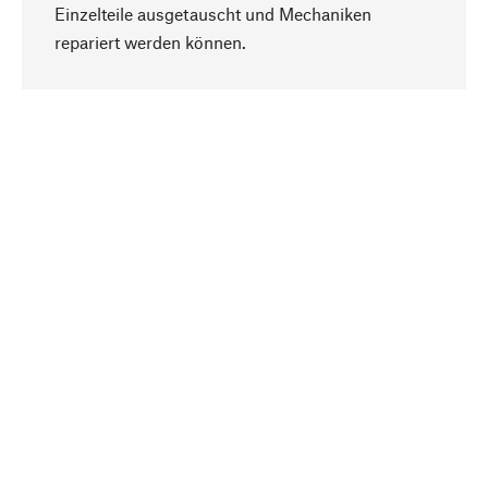
Einzelteile ausgetauscht und Mechaniken
Nach oben
repariert werden können.
Bewusst
Nachhaltigkeit steht im Fokus unserer
Produktauswahl. Wir setzen auf natürliche
Inhaltsstoffe und Materialien, die gepflegt werden
können, sowie auf eine ressourcenschonende
und sozialverträgliche Produktion.
Ausgewählt