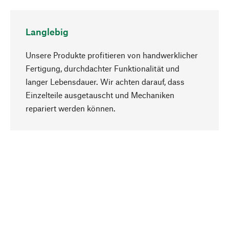
Langlebig
Unsere Produkte profitieren von handwerklicher
Fertigung, durchdachter Funktionalität und
langer Lebensdauer. Wir achten darauf, dass
Einzelteile ausgetauscht und Mechaniken
Nach oben
repariert werden können.
Bewusst
Nachhaltigkeit steht im Fokus unserer
Produktauswahl. Wir setzen auf natürliche
Inhaltsstoffe und Materialien, die gepflegt werden
können, sowie auf eine ressourcenschonende