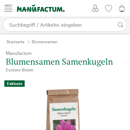
Zum Inhalt springen
Kundenkonto
Merkliste
0,0
Startseite
Blumensamen
Manufactum
Blumensamen Samenkugeln
Essbare Blüten
Exklusiv