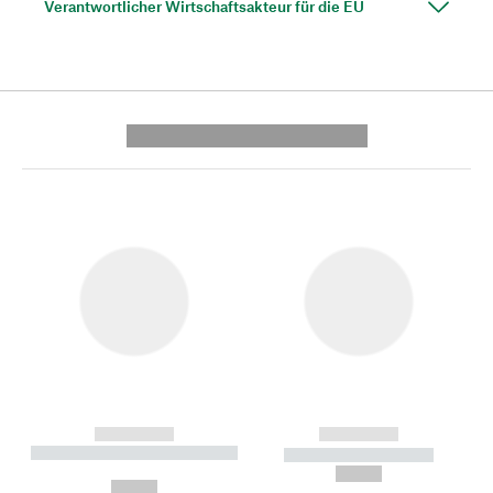
Verantwortlicher Wirtschaftsakteur für die EU
---------- --------------
------------
------------
----------- ----------- --------
----------- -----------
---
--,-- €
--,-- €