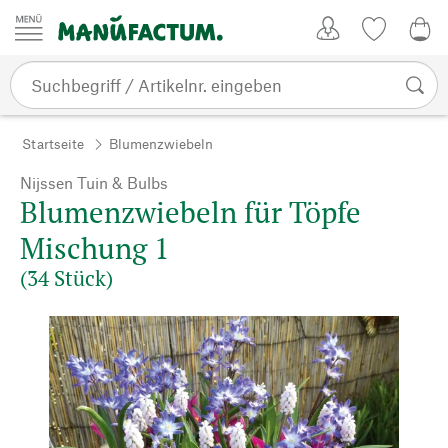
Zum Inhalt springen
Kundenkonto
Merkliste
0,0
Startseite
Blumenzwiebeln
Nijssen Tuin & Bulbs
Blumenzwiebeln für Töpfe
Mischung 1
(34 Stück)