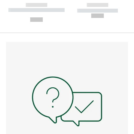
------------
------------
----------- ----------- --------
----------- -----------
---
--,-- €
--,-- €