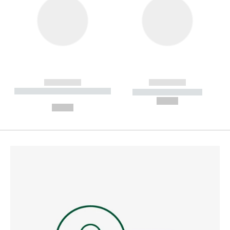
------------
------------
----------- ----------- --------
----------- -----------
---
--,-- €
--,-- €