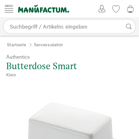
Zum Inhalt springen
Kundenkonto
Merkliste
0,0
Startseite
Servierzubehör
Authentics
Butterdose Smart
Klein