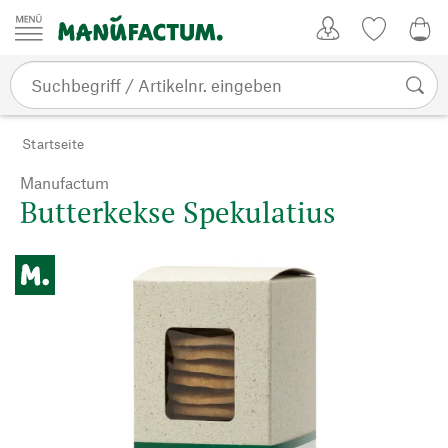
Zum Inhalt springen
Kundenkonto
Merkliste
0,0
Startseite
Manufactum
Butterkekse Spekulatius