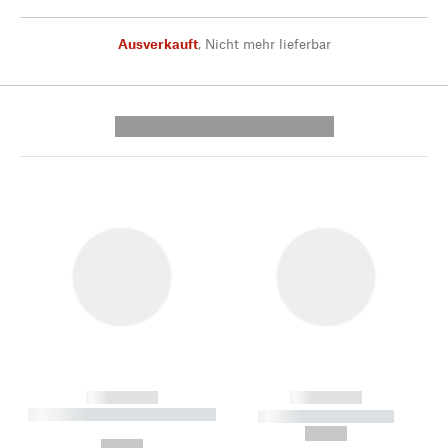
Ausverkauft
,
Nicht mehr lieferbar
---------- --------------
------------
------------
----------- ----------- --------
----------- -----------
---
--,-- €
--,-- €