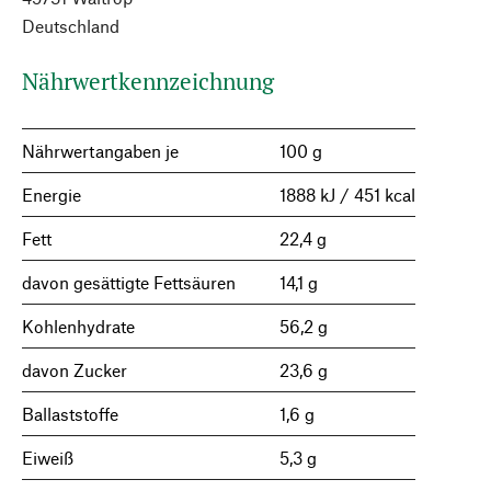
Deutschland
Nährwertkennzeichnung
Nährwertangaben je
100 g
Energie
1888 kJ / 451 kcal
Fett
22,4 g
davon gesättigte Fettsäuren
14,1 g
Kohlenhydrate
56,2 g
davon Zucker
23,6 g
Ballaststoffe
1,6 g
Eiweiß
5,3 g