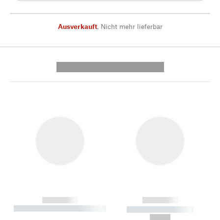
Ausverkauft
,
Nicht mehr lieferbar
---------- --------------
------------
------------
----------- ----------- --------
----------- -----------
---
--,-- €