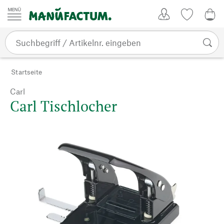
Zum Inhalt springen
Kundenkonto
Merkliste
0,0
Startseite
Carl
Carl Tischlocher