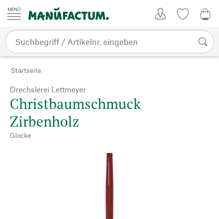
Zum Inhalt springen
Kundenkonto
Merkliste
0,0
Startseite
Drechslerei Lettmeyer
Christbaumschmuck
Zirbenholz
Glocke