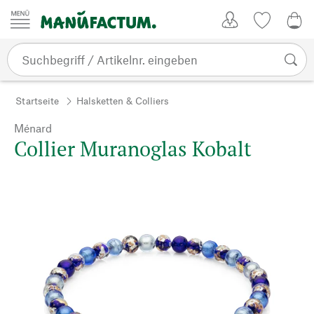
Zum Inhalt springen
Kundenkonto
Merkliste
0,0
Startseite
Halsketten & Colliers
Ménard
Collier Muranoglas Kobalt