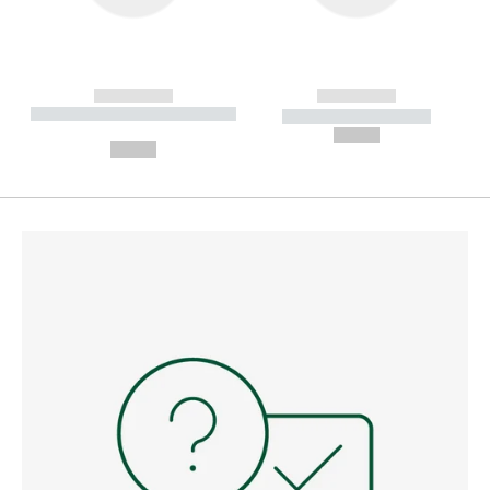
------------
------------
----------- ----------- --------
----------- -----------
---
--,-- €
--,-- €