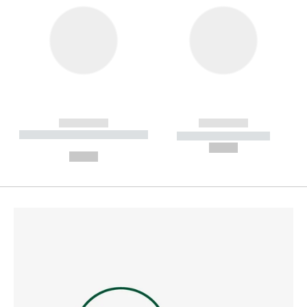
------------
------------
----------- ----------- --------
----------- -----------
---
--,-- €
--,-- €