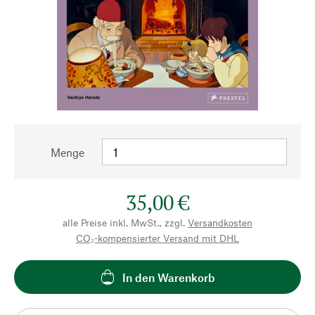
Menge
35,00 €
alle Preise inkl. MwSt., zzgl.
Versandkosten
CO₂-kompensierter Versand mit DHL
In den Warenkorb