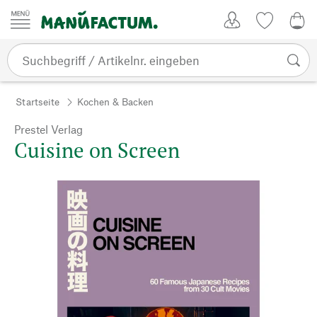
Zum Inhalt springen
Kundenkonto
Merkliste
0,0
Startseite
Kochen & Backen
Prestel Verlag
Cuisine on Screen