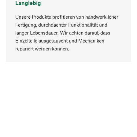
Langlebig
Unsere Produkte profitieren von handwerklicher
Fertigung, durchdachter Funktionalität und
langer Lebensdauer. Wir achten darauf, dass
Einzelteile ausgetauscht und Mechaniken
Nach oben
repariert werden können.
Bewusst
Nachhaltigkeit steht im Fokus unserer
Produktauswahl. Wir setzen auf natürliche
Inhaltsstoffe und Materialien, die gepflegt werden
können, sowie auf eine ressourcenschonende
und sozialverträgliche Produktion.