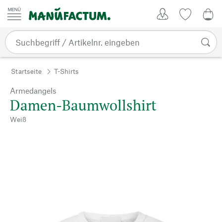
Zum Inhalt springen
Kundenkonto
Merkliste
0,0
Startseite
T-Shirts
Armedangels
Damen-Baumwollshirt
Weiß