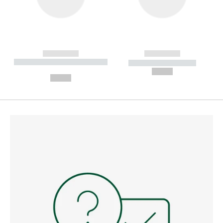
------------
------------
----------- ----------- --------
----------- -----------
---
--,-- €
--,-- €