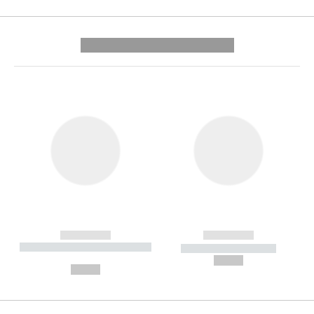
---------- --------------
------------
------------
----------- ----------- --------
----------- -----------
---
--,-- €
--,-- €