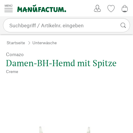
Zum Inhalt springen
Kundenkonto
Merkliste
0,0
Startseite
Unterwäsche
Comazo
Damen-BH-Hemd mit Spitze
Creme