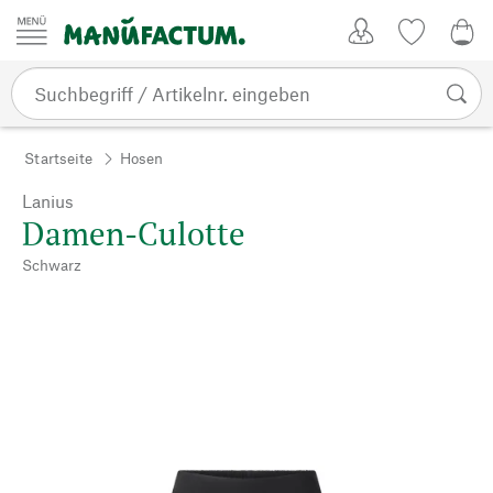
Zum Inhalt springen
Kundenkonto
Merkliste
0,0
Startseite
Hosen
Lanius
Damen-Culotte
Schwarz