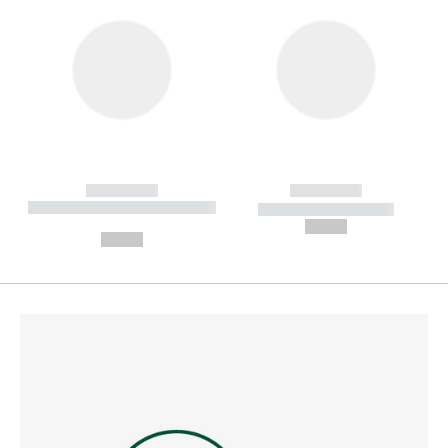
------------
------------
----------- ----------- --------
----------- -----------
---
--,-- €
--,-- €