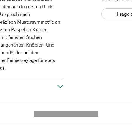
 den auf den ersten Blick
Frage 
 Anspruch nach
 präzisen Mustersymmetrie an
sten Paspel an Kragen,
it feinsten Stichen
 angenähten Knöpfen. Und
tbund®, der bei den
er Feinjerseylage für stets
gt.
---------- --------------