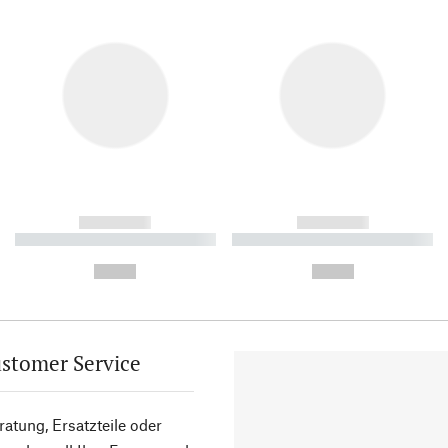
------------
------------
----------- ----------- ----------
----------- ----------- ----------
-
-
--,-- €
--,-- €
stomer Service
atung, Ersatzteile oder