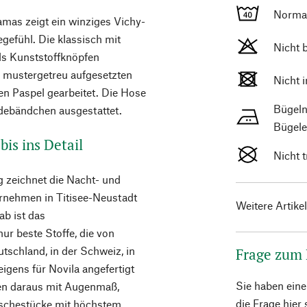
Norma
mas zeigt ein winziges Vichy-
gefühl. Die klassisch mit
Nicht 
ls Kunststoffknöpfen
r mustergetreu aufgesetzten
Nicht 
n Paspel gearbeitet. Die Hose
Bügeln
debändchen ausgestattet.
Bügele
is ins Detail
Nicht 
g zeichnet die Nacht- und
rnehmen in Titisee-Neustadt
Weitere Artike
b ist das
ur beste Stoffe, die von
tschland, in der Schweiz, in
Frage zum
gens für Novila angefertigt
Sie haben ein
ren daraus mit Augenmaß,
die Frage hier
Wäschestücke mit höchstem