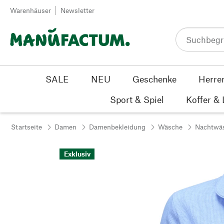
Zum Inhalt springen
Warenhäuser
Newsletter
SALE
NEU
Geschenke
Herre
Sport & Spiel
Koffer &
Startseite
Damen
Damenbekleidung
Wäsche
Nachtwä
Exklusiv