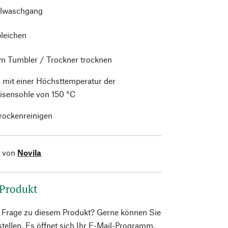
lwaschgang
bleichen
im Tumbler / Trockner trocknen
 mit einer Höchsttemperatur der
isensohle von 150 °C
trockenreinigen
l von
Novila
 Produkt
e Frage zu diesem Produkt? Gerne können Sie
 stellen. Es öffnet sich Ihr E-Mail-Programm.