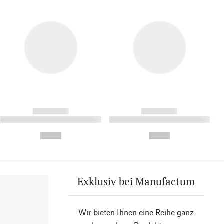
------------
------------
----------- ----------- ----------
----------- ----------- ----------
- -----------
-
--,-- €
--,-- €
Exklusiv bei Manufactum
Wir bieten Ihnen eine Reihe ganz