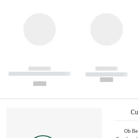
------------
------------
----------- ----------- ----------
----------- -----------
-
--,-- €
--,-- €
Cu
Ob Ber