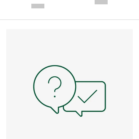
---
--,-- €
--,-- €