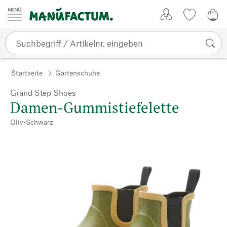
Zum Inhalt springen
Kundenkonto
Merkliste
0,0
Startseite
Gartenschuhe
Grand Step Shoes
Damen-Gummistiefelette
Oliv-Schwarz