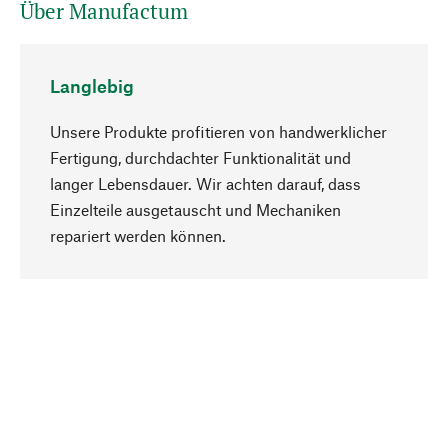
Über Manufactum
Langlebig
Unsere Produkte profitieren von handwerklicher
Fertigung, durchdachter Funktionalität und
langer Lebensdauer. Wir achten darauf, dass
Einzelteile ausgetauscht und Mechaniken
Nach oben
repariert werden können.
Bewusst
Nachhaltigkeit steht im Fokus unserer
Produktauswahl. Wir setzen auf natürliche
Inhaltsstoffe und Materialien, die gepflegt werden