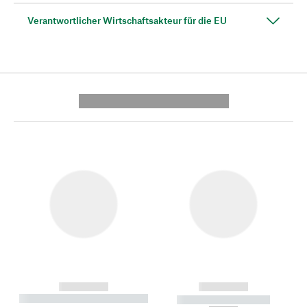
Verantwortlicher Wirtschaftsakteur für die EU
---------- --------------
------------
------------
----------- ----------- --------
----------- -----------