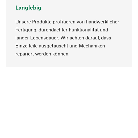
Langlebig
Unsere Produkte profitieren von handwerklicher
Fertigung, durchdachter Funktionalität und
langer Lebensdauer. Wir achten darauf, dass
Einzelteile ausgetauscht und Mechaniken
Nach oben
repariert werden können.
Bewusst
Nachhaltigkeit steht im Fokus unserer
Produktauswahl. Wir setzen auf natürliche
Inhaltsstoffe und Materialien, die gepflegt werden
können, sowie auf eine ressourcenschonende
und sozialverträgliche Produktion.