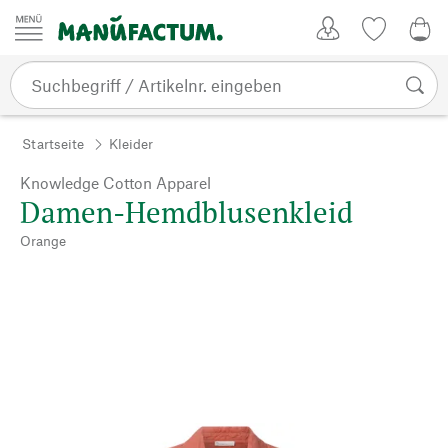
Zum Inhalt springen
Kundenkonto
Merkliste
0,0
Startseite
Kleider
Knowledge Cotton Apparel
Damen-Hemdblusenkleid
Orange