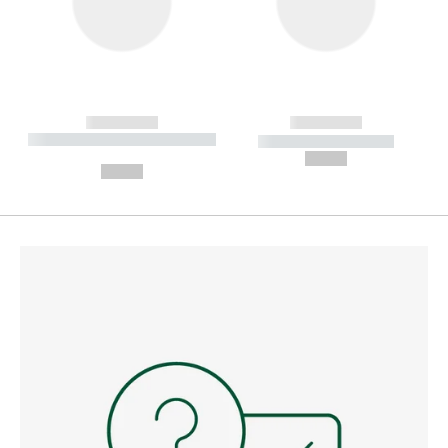
------------
------------
----------- ----------- --------
----------- -----------
---
--,-- €
--,-- €