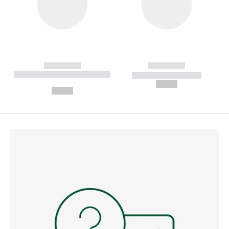
------------
------------
----------- ----------- --------
----------- -----------
---
--,-- €
--,-- €