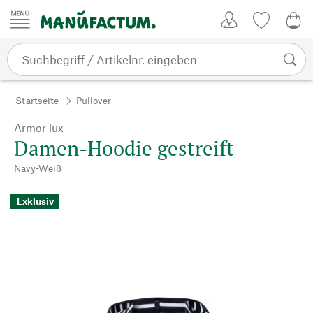
Zum Inhalt springen
Kundenkonto
Merkliste
0,0
Startseite
Pullover
Armor lux
Damen-Hoodie gestreift
Navy-Weiß
Exklusiv