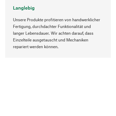
Langlebig
Unsere Produkte profitieren von handwerklicher
Fertigung, durchdachter Funktionalität und
langer Lebensdauer. Wir achten darauf, dass
Einzelteile ausgetauscht und Mechaniken
Nach oben
repariert werden können.
Bewusst
Nachhaltigkeit steht im Fokus unserer
Produktauswahl. Wir setzen auf natürliche
Inhaltsstoffe und Materialien, die gepflegt werden
können, sowie auf eine ressourcenschonende
und sozialverträgliche Produktion.