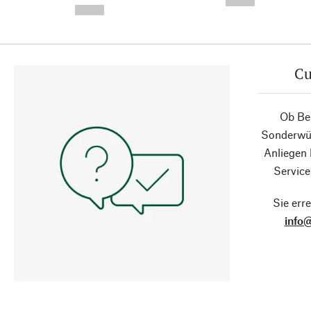
--,-- €
--,-- €
Cu
Ob Ber
Sonderwün
Anliegen
Service
Sie erre
info