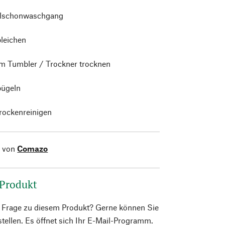
alschonwaschgang
bleichen
im Tumbler / Trockner trocknen
bügeln
trockenreinigen
l von
Comazo
 Produkt
e Frage zu diesem Produkt? Gerne können Sie
 stellen. Es öffnet sich Ihr E-Mail-Programm.