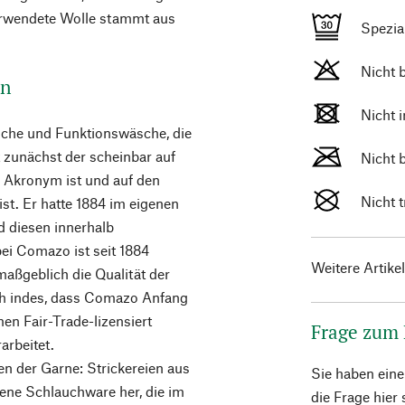
verwendete Wolle stammt aus
Spezi
Nicht 
on
Nicht 
sche und Funktionswäsche, die
st zunächst der scheinbar auf
Nicht 
n Akronym ist und auf den
Nicht 
t. Er hatte 1884 im eigenen
 diesen innerhalb
ei Comazo ist seit 1884
Weitere Artike
maßgeblich die Qualität der
ich indes, dass Comazo Anfang
n Fair-Trade-lizensiert
Frage zum
arbeitet.
en der Garne: Strickereien aus
Sie haben ein
jene Schlauchware her, die im
die Frage hier