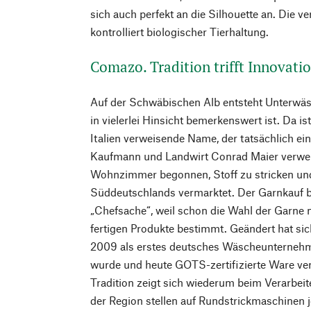
sich auch perfekt an die Silhouette an. Die 
kontrolliert biologischer Tierhaltung.
Comazo. Tradition trifft Innovati
Auf der Schwäbischen Alb entsteht Unterwä
in vielerlei Hinsicht bemerkenswert ist. Da i
Italien verweisende Name, der tatsächlich ei
Kaufmann und Landwirt Conrad Maier verweis
Wohnzimmer begonnen, Stoff zu stricken und
Süddeutschlands vermarktet. Der Garnkauf b
„Chefsache“, weil schon die Wahl der Garne 
fertigen Produkte bestimmt. Geändert hat s
2009 als erstes deutsches Wäscheunternehme
wurde und heute GOTS-zertifizierte Ware ver
Tradition zeigt sich wiederum beim Verarbeit
der Region stellen auf Rundstrickmaschinen 