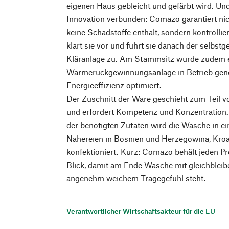
eigenen Haus gebleicht und gefärbt wird. Und 
Innovation verbunden: Comazo garantiert nic
keine Schadstoffe enthält, sondern kontrollie
klärt sie vor und führt sie danach der selbst
Kläranlage zu. Am Stammsitz wurde zudem 
Wärmerückgewinnungsanlage in Betrieb gen
Energieeffizienz optimiert.
Der Zuschnitt der Ware geschieht zum Teil
und erfordert Kompetenz und Konzentration
der benötigten Zutaten wird die Wäsche in ei
Nähereien in Bosnien und Herzegowina, Kro
konfektioniert. Kurz: Comazo behält jeden P
Blick, damit am Ende Wäsche mit gleichbleib
angenehm weichem Tragegefühl steht.
Verantwortlicher Wirtschaftsakteur für die EU