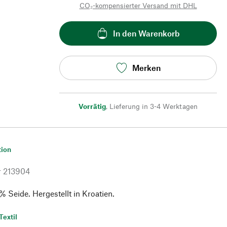
CO₂-kompensierter Versand mit DHL
In den Warenkorb
Merken
Vorrätig
,
Lieferung in 3-4 Werktagen
tion
r
213904
 Seide. Hergestellt in Kroatien.
Textil