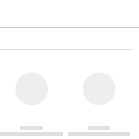
------------
------------
----------- ----------- ----------
----------- ----------- ----------
- -----------
-