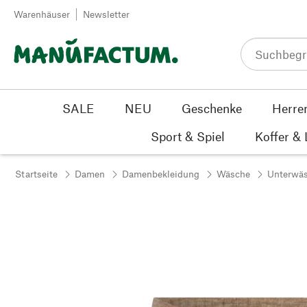
Zum Inhalt springen
Warenhäuser
Newsletter
SALE
NEU
Geschenke
Herre
Sport & Spiel
Koffer &
Startseite
Damen
Damenbekleidung
Wäsche
Unterwä