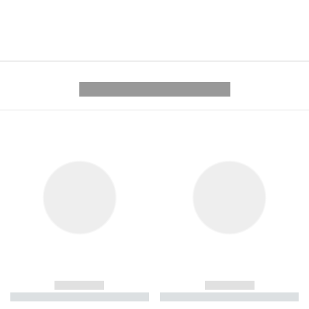
---------- --------------
------------
------------
----------- ----------- ----------
----------- ----------- ----------
-
-