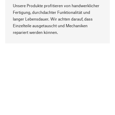
Unsere Produkte profitieren von handwerklicher
Fertigung, durchdachter Funktionalität und
langer Lebensdauer. Wir achten darauf, dass
Einzelteile ausgetauscht und Mechaniken
Nach oben
repariert werden können.
Bewusst
Nachhaltigkeit steht im Fokus unserer
Produktauswahl. Wir setzen auf natürliche
Inhaltsstoffe und Materialien, die gepflegt werden
können, sowie auf eine ressourcenschonende
und sozialverträgliche Produktion.