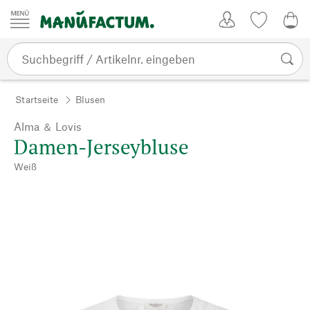
Zum Inhalt springen
Kundenkonto
Merkliste
0,0
Startseite
Blusen
Alma ＆ Lovis
Damen-Jerseybluse
Weiß