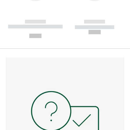
------------
------------
----------- ----------- --------
----------- -----------
---
--,-- €
--,-- €