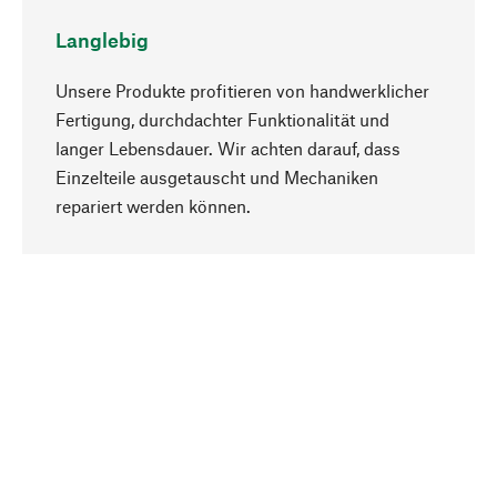
Langlebig
Unsere Produkte profitieren von handwerklicher
Fertigung, durchdachter Funktionalität und
langer Lebensdauer. Wir achten darauf, dass
Einzelteile ausgetauscht und Mechaniken
Nach oben
repariert werden können.
Bewusst
Nachhaltigkeit steht im Fokus unserer
Produktauswahl. Wir setzen auf natürliche
Inhaltsstoffe und Materialien, die gepflegt werden
können, sowie auf eine ressourcenschonende
und sozialverträgliche Produktion.