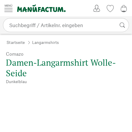
Zum Inhalt springen
Kundenkonto
Merkliste
0,0
Startseite
Langarmshirts
Comazo
Damen-Langarmshirt Wolle-
Seide
Dunkelblau