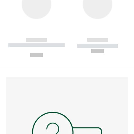
------------
------------
----------- ----------- --------
----------- -----------
---
--,-- €
--,-- €