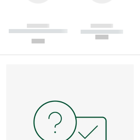
------------
------------
----------- ----------- --------
----------- -----------
---
--,-- €
--,-- €