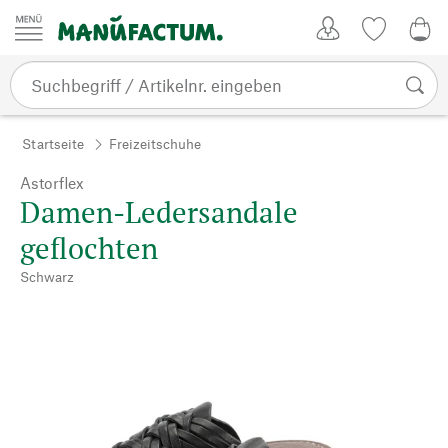
Zum Inhalt springen
Kundenkonto
Merkliste
0,0
Startseite
Freizeitschuhe
Astorflex
Damen-Ledersandale
geflochten
Schwarz