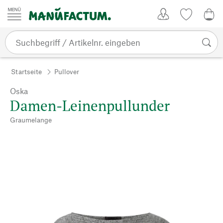
Zum Inhalt springen
Kundenkonto
Merkliste
0,0
Startseite
Pullover
Oska
Damen-Leinenpullunder
Graumelange