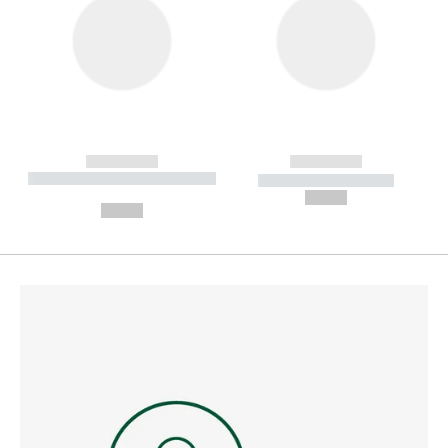
------------
------------
----------- ----------- --------
----------- -----------
---
--,-- €
--,-- €