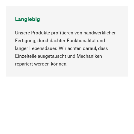
Langlebig
Unsere Produkte profitieren von handwerklicher
Fertigung, durchdachter Funktionalität und
langer Lebensdauer. Wir achten darauf, dass
Einzelteile ausgetauscht und Mechaniken
Nach oben
repariert werden können.
Bewusst
Nachhaltigkeit steht im Fokus unserer
Produktauswahl. Wir setzen auf natürliche
Inhaltsstoffe und Materialien, die gepflegt werden
können, sowie auf eine ressourcenschonende