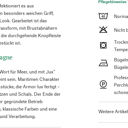
Pflegehinweise 
ektioniert es aus
n besonders weichen Griff,
Norma
Look. Gearbeitet ist das
 Passform, mit Brustabnähern
Nicht 
t die durchgehende Knopfleiste
Trockn
stückt ist.
Temper
tagne
Bügeln
Bügele
Wort für Meer, und mit „lux“
Profes
int sein. Maritimen Charakter
Perchl
stücke, die Armor lux fertigt –
schone
ützen und Schals. Der Ende der
r gegründete Betrieb
, klassische Farben und eine
Weitere Artike
und Verarbeitung.