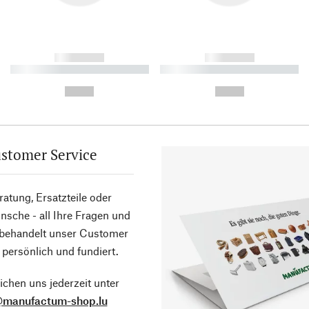
------------
------------
----------- ----------- ----------
----------- ----------- ----------
-
-
--,-- €
--,-- €
stomer Service
atung, Ersatzteile oder
sche - all Ihre Fragen und
 behandelt unser Customer
 persönlich und fundiert.
ichen uns jederzeit unter
@manufactum-shop.lu