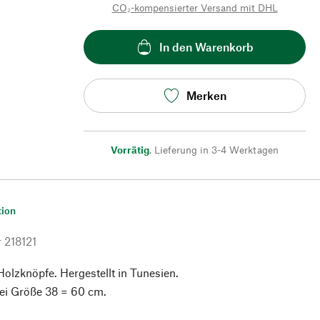
CO₂-kompensierter Versand mit DHL
In den Warenkorb
Merken
Vorrätig
,
Lieferung in 3-4 Werktagen
tion
r
218121
olzknöpfe. Hergestellt in Tunesien.
ei Größe 38 = 60 cm.