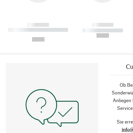
------------
------------
----------- ----------- ----------
----------- -----------
-
--,-- €
--,-- €
Cu
Ob Ber
Sonderwün
Anliegen
Service
Sie erre
info