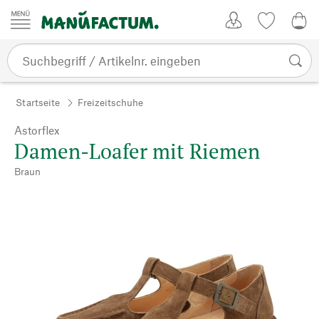
Zum Inhalt springen
Kundenkonto
Merkliste
0,0
Startseite
Freizeitschuhe
Astorflex
Damen-Loafer mit Riemen
Braun