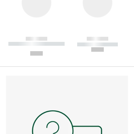
------------
------------
----------- ----------- --------
----------- -----------
---
--,-- €
--,-- €