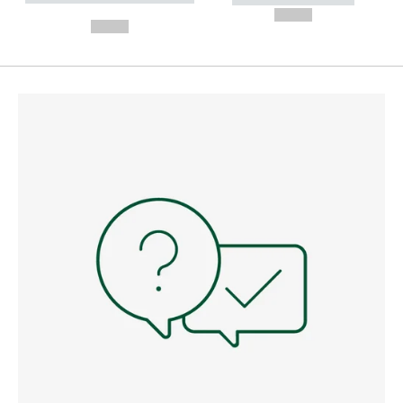
---
--,-- €
--,-- €