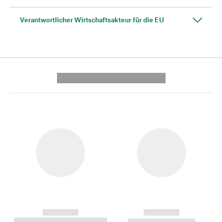
Verantwortlicher Wirtschaftsakteur für die EU
---------- --------------
------------
------------
----------- ----------- --------
----------- -----------