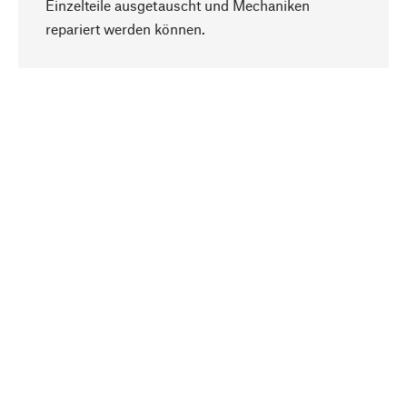
Einzelteile ausgetauscht und Mechaniken
Nach oben
repariert werden können.
Bewusst
Nachhaltigkeit steht im Fokus unserer
Produktauswahl. Wir setzen auf natürliche
Inhaltsstoffe und Materialien, die gepflegt werden
können, sowie auf eine ressourcenschonende
und sozialverträgliche Produktion.
Ausgewählt
Als Ihr kompetenter Partner arbeiten wir