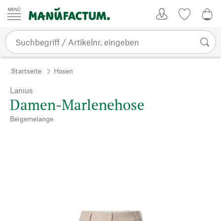
Zum Inhalt springen
Kundenkonto
Merkliste
0,0
Startseite
Hosen
Lanius
Damen-Marlenehose
Beigemelange