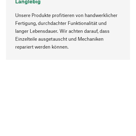
Langlebig
Unsere Produkte profitieren von handwerklicher
Fertigung, durchdachter Funktionalität und
langer Lebensdauer. Wir achten darauf, dass
Einzelteile ausgetauscht und Mechaniken
Nach oben
repariert werden können.
Bewusst
Nachhaltigkeit steht im Fokus unserer
Produktauswahl. Wir setzen auf natürliche
Inhaltsstoffe und Materialien, die gepflegt werden
können, sowie auf eine ressourcenschonende
und sozialverträgliche Produktion.