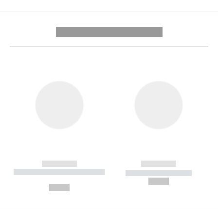
---------- --------------
------------
------------
----------- ----------- --------
----------- -----------
---
--,-- €
--,-- €