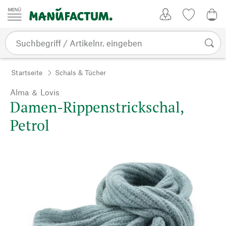
Zum Inhalt springen
Kundenkonto
Merkliste
0,0
Startseite
Schals & Tücher
Alma ＆ Lovis
Damen-Rippenstrickschal,
Petrol